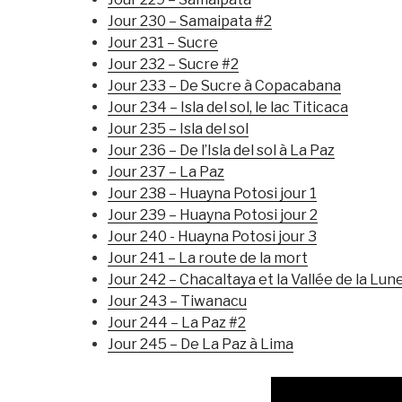
Jour 230 – Samaipata #2
Jour 231 – Sucre
Jour 232 – Sucre #2
Jour 233 – De Sucre à Copacabana
Jour 234 – Isla del sol, le lac Titicaca
Jour 235 – Isla del sol
Jour 236 – De l’Isla del sol à La Paz
Jour 237 – La Paz
Jour 238 – Huayna Potosi jour 1
Jour 239 – Huayna Potosi jour 2
Jour 240 - Huayna Potosi jour 3
Jour 241 – La route de la mort
Jour 242 – Chacaltaya et la Vallée de la Lun
Jour 243 – Tiwanacu
Jour 244 – La Paz #2
Jour 245 – De La Paz à Lima