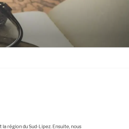
et la région du Sud-Lipez. Ensuite, nous