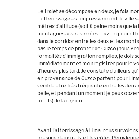
Le trajet se décompose en deux, je fais mo
L’atterrissage est impressionnant, la ville 
mètres d’altitude (soit à peine moins que la
montagnes assez serrées. L’avion pour attei
dans le corridor entre les deux et les mont
pas le temps de profiter de Cuzco (nous y re
formalités d’immigration remplies, je dois so
immédiatement et m’enregistrer pour le vol
d’heures plus tard. Je constate d’ailleurs q
en provenance de Cuzco partent pour Lima,
semble être très fréquente entre les deux vi
belle, et pendant un moment je peux obser
forêts) de la région.
Avant l’atterrissage à Lima, nous survolons 
presque deux mois, et les côtes Péruvienne a