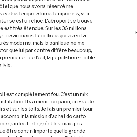
’hôtel que nous avons réservé me
avec des températures tempérées, voir
ntense est un choc. L’aéroport se trouve
lle est très étendue. Sur les 36 millions
R
y en a au moins 17 millions qui vivent à
 très moderne, mais la banlieue ne me
storique lui par contre diffère beaucoup,
u premier coup d’œil, la population semble
livie.
roit est complétement fou. C’est un mix
abitation. Il y a même un paon, un vrai de
rs et sur les toits. Je fais un premier tour
r accomplir la mission d’achat de carte
mmerçantes fort agréables, mais pas
ue être dans n’importe quelle grande