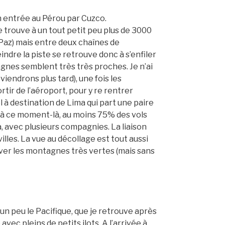
n entrée au Pérou par Cuzco.
se trouve à un tout petit peu plus de 3000
 Paz) mais entre deux chaînes de
ndre la piste se retrouve donc à s’enfiler
agnes semblent très très proches. Je n’ai
viendrons plus tard), une fois les
rtir de l’aéroport, pour y re rentrer
 à destination de Lima qui part une paire
u’ à ce moment-là, au moins 75% des vols
 avec plusieurs compagnies. La liaison
lles. La vue au décollage est tout aussi
ver les montagnes très vertes (mais sans
un peu le Pacifique, que je retrouve après
vec pleins de petits ilots. A l’arrivée à