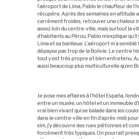
l’aéroport de Lima, Pablo le chauffeur de l
récupère. Après des semaines en altitude 
carrément froides, retrouver une chaleur i
assez loin du centre-ville, mais surtout la vi
d’habitants au Pérou, Pablo m’explique qu’il 
Lima et sa banlieue. L’aéroport m’a semblé
dépayse pas trop de la Bolivie. Le centre hi
tout y est très propre et bien entretenu. A
aussi beaucoup plus multiculturelle qu’en Bo
Je pose mes affaires à l’hôtel España, l’end
entre un musée, un hôtel et un immeuble d’h
vrai bien vivant qui se balade dans les couloi
dans le centre-ville en fin d’après-midi pou
sim, j’y découvre des rues piétonnes et co
forcément très typiques. On pourrait presq