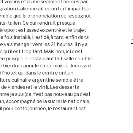
ant voisins et ils me semblent bercés par
gration italienne ait eu un fort impact sur
 semble que la prononciation de l’espagnol,
s Italien. Ce qui rendrait presque
éroport est assez excentré et le trajet
fois installé, il est déjà tard, enfin dans
R
vais manger vers les 21 heures, il n’y a
u’il est trop tard. Mais non, ici c’est
ée puisque le restaurant fait salle comble
é bien loin pour le diner, mais je découvre
l’hôtel, qui dans le centre ont un
ure culinaire argentine semble être
e viandes (et le vin !). Les desserts
e je suis (ce n’est pas nouveau ça c’est
Pan, accompagné de la sucrerie nationale,
il pour cette journée, le restaurant est