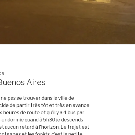
ER
 Buenos Aires
e pas se trouver dans la ville de
écide de partir très tôt et très en avance
x heures de route et qu’il y a 4 bus par
rès endormie quand à 5h30 je descends
 et aucun retard à l’horizon. Le trajet est
montagnes et les forêts, c’est la petite