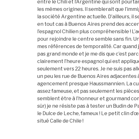
entre le Chili et l’Argentine qui sont pourt
les mêmes origines. Il semblerait que l’immi
la société Argentine actuelle. D’ailleurs, il
en tout cas à Buenos Aires prend des accent
l’espagnol Chilien plus compréhensible ! L’a
pour rejoindre le centre semble sans fin. Une 
mes références de temporalité. Car quand je 
pas grand monde et je me dis que c’est parce q
clairement l’heure espagnol qui est appliqu
seulement vers 22 heures. Je ne suis pas all
un peu les rue de Buenos Aires adjacentes à 
agencement presque Haussmannien. La cult
assez fameuse, et pas seulement les pièces d
semblent être à l’honneur et gourmand comm
sûr) je ne résiste pas à tester un Budin de 
le Dulce de Leche, fameux ! Le petit clin d’œ
situé Calle de Chile !