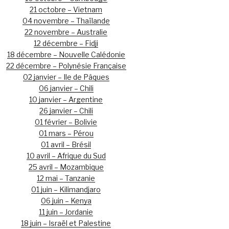
21 octobre – Vietnam
04 novembre – Thaïlande
22 novembre – Australie
12 décembre – Fidji
18 décembre – Nouvelle Calédonie
22 décembre – Polynésie Française
02 janvier – Ile de Pâques
06 janvier – Chili
10 janvier – Argentine
26 janvier – Chili
01 février – Bolivie
01 mars – Pérou
01 avril – Brésil
10 avril – Afrique du Sud
25 avril – Mozambique
12 mai – Tanzanie
01 juin – Kilimandjaro
06 juin – Kenya
11 juin – Jordanie
18 juin – Israël et Palestine