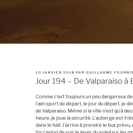
PUBLIÉ
10 JANVIER 2018
PAR
GUILLAUME FOURNI
LE
Jour 194 – De Valparaiso à
Comme c’est toujours un peu dangereux de n
l’aéroport de départ, le jour du départ, je d
de Valparaiso. Même si la ville n’est qu’à deu
heure, je joue la sécurité. L’auberge est t
dans le hall. J’arrive à prendre le bus prévu,
l’occasion de voir le lever du soleil sur les 