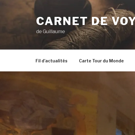
Aller
au
CARNET DE VO
contenu
principal
de Guillaume
Fil d’actualités
Carte Tour du Monde