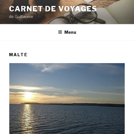
Aller
CARNET DE VOYAGES
au
de Guillaume
contenu
principal
Menu
MALTE