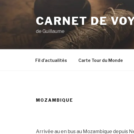
Aller
au
CARNET DE VO
contenu
principal
de Guillaume
Fil d’actualités
Carte Tour du Monde
MOZAMBIQUE
Arrivée au en bus au Mozambique depuis Nelp