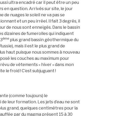
ussi ultra encadré car il peut être un peu
en question. Arrivés sur site, le jour
 de nuages le soleil ne va pas se
nnant et un peu irréel. Il fait 3 degrés, il
our de nous sont enneigés. Dans le bassin
s dizaines de fumerolles qui indiquent
ème
 3
plus grand bassin géothermique du
sie), mais il est le plus grand de
 plus haut puisque nous sommes à nouveau
erposé les couches au maximum pour
 prévu de vêtements « hiver » dans mon
e le froid ! C’est subjuguant !
ante (comme toujours) le
de leur formation. Les jets d’eau ne sont
plus grand, quelques centimètres pour la
échauffée par du magma présent 15 à 30