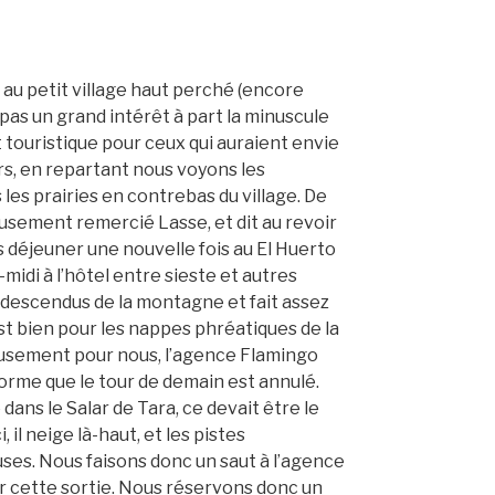
t au petit village haut perché (encore
 pas un grand intérêt à part la minuscule
t touristique pour ceux qui auraient envie
rs, en repartant nous voyons les
les prairies en contrebas du village. De
usement remercié Lasse, et dit au revoir
s déjeuner une nouvelle fois au El Huerto
midi à l’hôtel entre sieste et autres
 descendus de la montagne et fait assez
est bien pour les nappes phréatiques de la
usement pour nous, l’agence Flamingo
orme que le tour de demain est annulé.
dans le Salar de Tara, ce devait être le
i, il neige là-haut, et les pistes
es. Nous faisons donc un saut à l’agence
r cette sortie. Nous réservons donc un