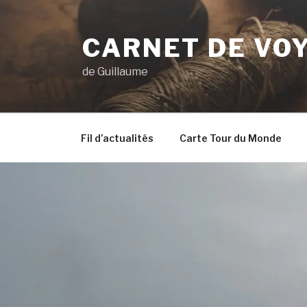
Aller
au
CARNET DE VO
contenu
principal
de Guillaume
Fil d’actualités
Carte Tour du Monde