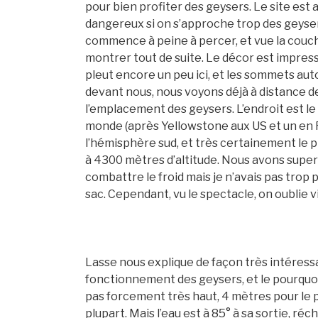
pour bien profiter des geysers. Le site est a
dangereux si on s’approche trop des geysers 
commence à peine à percer, et vue la couche
montrer tout de suite. Le décor est impressio
pleut encore un peu ici, et les sommets aut
devant nous, nous voyons déjà à distance de
l’emplacement des geysers. L’endroit est le
monde (après Yellowstone aux US et un en Rus
l’hémisphère sud, et très certainement le
à 4300 mètres d’altitude. Nous avons sup
combattre le froid mais je n’avais pas trop
sac. Cependant, vu le spectacle, on oublie vit
Lasse nous explique de façon très intéress
fonctionnement des geysers, et le pourquoi 
pas forcement très haut, 4 mètres pour le 
plupart. Mais l’eau est à 85° à sa sortie, r