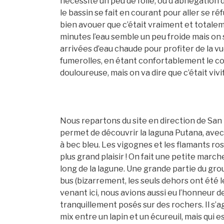
nécessite un peu de folie, ou d’abnégation d
le bassin se fait en courant pour aller se réfu
bien avouer que c’était vraiment et totalem
minutes l’eau semble un peu froide mais on 
arrivées d’eau chaude pour profiter de la v
fumerolles, en étant confortablement le cor
douloureuse, mais on va dire que c’était vivifi
Nous repartons du site en direction de San 
permet de découvrir la laguna Putana, avec 
à bec bleu. Les vigognes et les flamants ro
plus grand plaisir ! On fait une petite marche
long de la lagune. Une grande partie du grou
bus (bizarrement, les seuls dehors ont été l
venant ici, nous avions aussi eu l’honneur 
tranquillement posés sur des rochers. Il s’a
mix entre un lapin et un écureuil, mais qui es