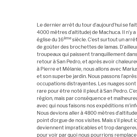
Le dernier arrêt du tour d’aujourd’hui se fai
4000 mètres d’altitude) de Machuca. Il n’y a
ème
église du 16
siècle. C’est surtout un arrê
de goûter des brochettes de lamas. D’ailleu
troupeaux qui paissent tranquillement dans 
retour à San Pedro, et après avoir chaleure
à Pierre et Mélanie, nous allons avec Mariu
et son superbe jardin. Nous passons l’après-
occupations distrayantes. Les nuages sont
rare pour être noté il pleut à San Pedro. C’
région, mais par conséquence et malheure
avec qui nous faisons nos expéditions m’inf
Nous devions aller à 4800 mètres d’altitude 
point d’orgue de nos visites. Mais s’il pleut ic
deviennent impraticables et trop dangereus
pour voir par quoi nous pourrions remplace