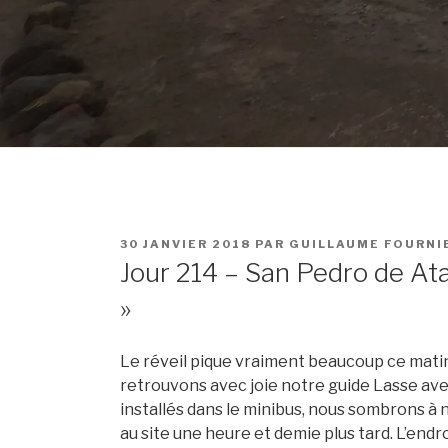
PUBLIÉ
30 JANVIER 2018
PAR
GUILLAUME FOURNI
LE
Jour 214 – San Pedro de At
»
Le réveil pique vraiment beaucoup ce matin
retrouvons avec joie notre guide Lasse ave
installés dans le minibus, nous sombrons à 
au site une heure et demie plus tard. L’endro