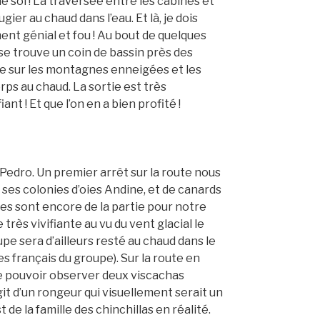
e soi ! La traversée entre les cabines et
gier au chaud dans l’eau. Et là, je dois
ent génial et fou ! Au bout de quelques
se trouve un coin de bassin près des
ue sur les montagnes enneigées et les
ps au chaud. La sortie est très
ant ! Et que l’on en a bien profité !
Pedro. Un premier arrêt sur la route nous
ses colonies d’oies Andine, et de canards
ses sont encore de la partie pour notre
 très vivifiante au vu du vent glacial le
pe sera d’ailleurs resté au chaud dans le
es français du groupe). Sur la route en
de pouvoir observer deux viscachas
git d’un rongeur qui visuellement serait un
t de la famille des chinchillas en réalité.