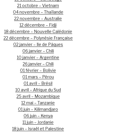
21 octobre – Vietnam
04 novembre – Thaïlande
22 novembre – Australie
12 décembre – Fidji
18 décembre – Nouvelle Calédonie
22 décembre – Polynésie Française
02 janvier – Ile de Pâques
06 janvier – Chili
10 janvier – Argentine
26 janvier – Chili
01 février – Bolivie
01 mars – Pérou
01 avril – Brésil
10 avril – Afrique du Sud
25 avril – Mozambique
12 mai – Tanzanie
01 juin – Kilimandjaro
06 juin – Kenya
11 juin – Jordanie
18 juin – Israël et Palestine