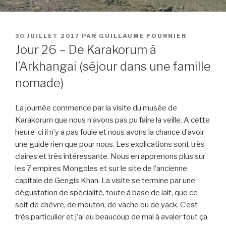
PUBLIÉ
30 JUILLET 2017
PAR
GUILLAUME FOURNIER
LE
Jour 26 – De Karakorum à
l’Arkhangai (séjour dans une famille
nomade)
La journée commence par la visite du musée de
Karakorum que nous n’avons pas pu faire la veille. A cette
heure-ci il n’y a pas foule et nous avons la chance d’avoir
une guide rien que pour nous. Les explications sont très
claires et très intéressante. Nous en apprenons plus sur
les 7 empires Mongoles et sur le site de l’ancienne
capitale de Gengis Khan. La visite se termine par une
dégustation de spécialité, toute à base de lait, que ce
soit de chèvre, de mouton, de vache ou de yack. C’est
très particulier et j’ai eu beaucoup de mal à avaler tout ça