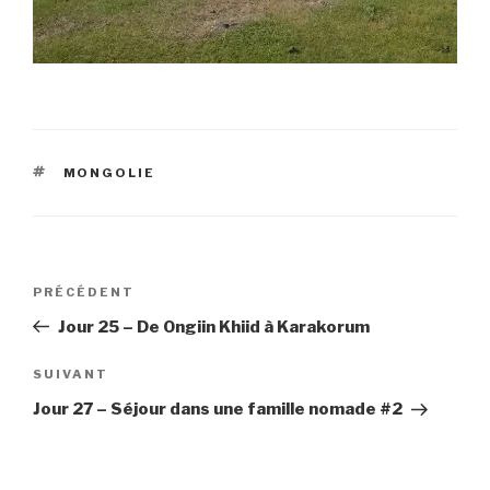
ÉTIQUETTES
MONGOLIE
Navigation
Article
PRÉCÉDENT
de
précédent
Jour 25 – De Ongiin Khiid à Karakorum
l’article
Article
SUIVANT
suivant
Jour 27 – Séjour dans une famille nomade #2