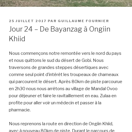
PUBLIÉ
25 JUILLET 2017
PAR
GUILLAUME FOURNIER
LE
Jour 24 – De Bayanzag à Ongiin
Khiid
Nous commençons notre remontée vers le nord du pays
et nous quittons le sud du désert de Gobi. Nous
traversons de grandes steppes désertiques avec
comme seul point d’intérêt les troupeaux de chameaux
qui parcourent le désert. Après 80km de piste parcourue
en 2h30 nous nous arrêtons au village de Mandal Ovoo
pour déjeuner et faire le ravitaillement en eau. Zulaa en
profite pour aller voir un médecin et passer à la
pharmacie.
Nous reprenons la route en direction de Ongiin Khiid,
avec à nouveau 80km de piste. Durant le parcours de