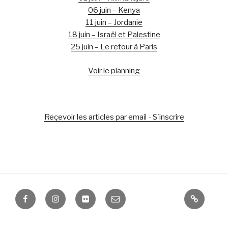
06 juin – Kenya
11 juin – Jordanie
18 juin – Israël et Palestine
25 juin – Le retour à Paris
Voir le planning
Reçevoir les articles par email - S'inscrire
Facebook
Instagram
Flickr
E-
Mentions
mail
Légales