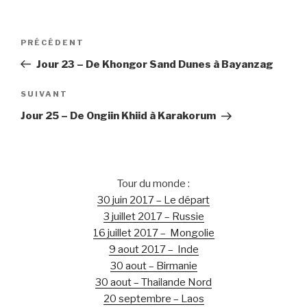
Navigation
Article
PRÉCÉDENT
de
précédent
Jour 23 – De Khongor Sand Dunes à Bayanzag
l’article
Article
SUIVANT
suivant
Jour 25 – De Ongiin Khiid à Karakorum
Tour du monde :
30 juin 2017 – Le départ
3 juillet 2017 – Russie
16 juillet 2017 – Mongolie
9 aout 2017 – Inde
30 aout – Birmanie
30 aout – Thailande Nord
20 septembre – Laos