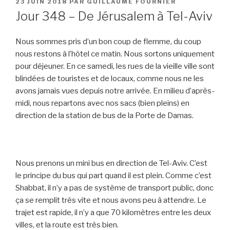
PUBLIÉ
23 JUIN 2018
PAR
GUILLAUME FOURNIER
LE
Jour 348 – De Jérusalem à Tel-Aviv
Nous sommes pris d’un bon coup de flemme, du coup
nous restons à l’hôtel ce matin. Nous sortons uniquement
pour déjeuner. En ce samedi, les rues de la vieille ville sont
blindées de touristes et de locaux, comme nous ne les
avons jamais vues depuis notre arrivée. En milieu d’après-
midi, nous repartons avec nos sacs (bien pleins) en
direction de la station de bus de la Porte de Damas.
Nous prenons un mini bus en direction de Tel-Aviv. C’est
le principe du bus qui part quand il est plein. Comme c’est
Shabbat, il n’y a pas de système de transport public, donc
ça se remplit très vite et nous avons peu à attendre. Le
trajet est rapide, il n’y a que 70 kilomètres entre les deux
villes, et la route est très bien.