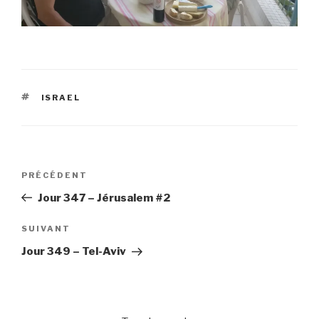
ÉTIQUETTES
ISRAEL
Navigation
Article
PRÉCÉDENT
de
précédent
Jour 347 – Jérusalem #2
l’article
Article
SUIVANT
suivant
Jour 349 – Tel-Aviv